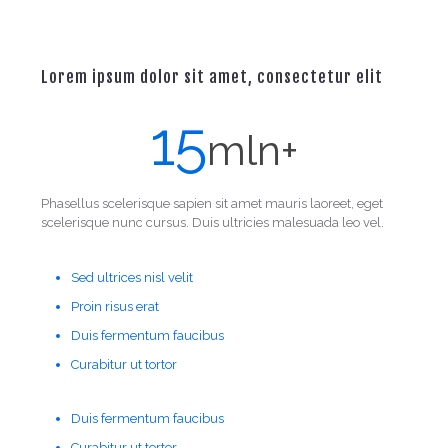
Lorem ipsum dolor sit amet, consectetur elit
15
mln+
Phasellus scelerisque sapien sit amet mauris laoreet, eget
scelerisque nunc cursus. Duis ultricies malesuada leo vel.
Sed ultrices nisl velit
Proin risus erat
Duis fermentum faucibus
Curabitur ut tortor
Duis fermentum faucibus
Curabitur ut tortor